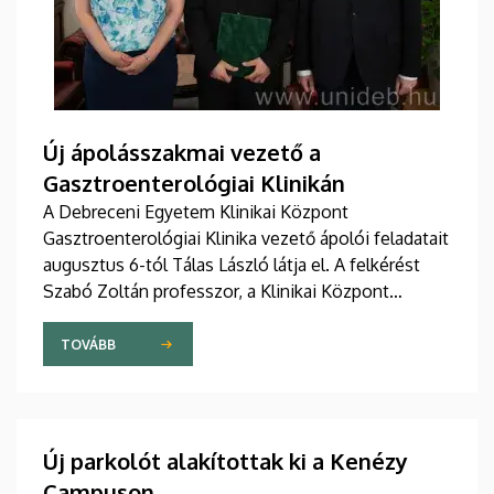
Új ápolásszakmai vezető a
Gasztroenterológiai Klinikán
A Debreceni Egyetem Klinikai Központ
Gasztroenterológiai Klinika vezető ápolói feladatait
augusztus 6-tól Tálas László látja el. A felkérést
Szabó Zoltán professzor, a Klinikai Központ
elnöke, valamint Szőllősi Anna ápolási és
szakdolgozói igazgató adta át pénteken
TOVÁBB
ünnepélyes keretek között az Elnöki Hivatalban.
Új parkolót alakítottak ki a Kenézy
Campuson