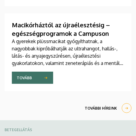
jelent meg tanulmány a világ egyik legrangosabb
tudományos folyóiratában. A nemzetközi
együttműködésben készült publikáció egyik
szerzője a Debreceni Egyetem egyetemi tanára.
Macikórháztól az újraélesztésig –
egészségprogramok a Campuson
A gyerekek plüssmacikat gyógyíthatnak, a
nagyobbak kipróbálhatják az ultrahangot, hallás-,
látás- és anyajegyszűrésen, újraélesztési
gyakorlatokon, valamint zeneterápiás és a mentális
egészséget támogató prevenciós foglalkozásokon
is részt vehetnek a július 22-én kezdődő Campus
TOVÁBB
Fesztiválon. A Debreceni Egyetem Klinikai
Központja és az Általános Orvostudományi Kar
sokszínű programokat kínál a fesztiválozóknak az
Egyetem téren felállított faházaknál, illetve a
TOVÁBBI HÍREINK
Sportdiagnosztikai, Életmód- és Terápiás
Központban.
BETEGELLÁTÁS