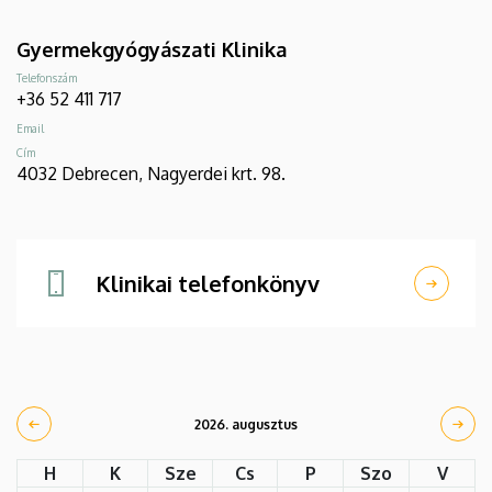
Gyermekgyógyászati Klinika
Telefonszám
+36 52 411 717
Email
Cím
4032 Debrecen, Nagyerdei krt. 98.
Klinikai telefonkönyv
2026. augusztus
H
K
Sze
Cs
P
Szo
V