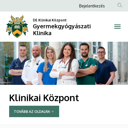
Gyermekgyógyászati
Anonim
Bejelentkezés
Felhasználói
Klinika
DE Klinikai Központ
fiók
Gyermekgyógyászati
menüje
Klinika
DIAVETÍTÉS
Klinikai Központ
TOVÁBB AZ OLDALRA