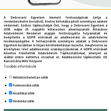
A Debreceni Egyetem kiemelt fontosságúnak tartja a
Mobil App
rendelkezésére bocsátott, illetve birtokába jutott személyes adatok
UD Mediversity app
védelmét. Ezúton tájékoztatjuk Önt, hogy a Debreceni Egyetem a
2018. május 25. napjától kötelezően alkalmazandó Általános
Adatvédelmi Rendelet alapján felülvizsgálta folyamatait és
beépítette a GDPR előírásait az adatkezelési és adatvédelmi
Az UD Mediversity mobilalkalmazás a Debreceni Egyetem
tevékenységébe. A felhasználók személyes adatait a Debreceni
Egyetem korábban is teljes körültekintéssel kezelte, megfelelve az
előremutató fejlesztése, melynek célja, hogy a betegek
érvényben lévő adatkezelési szabályozásoknak. A GDPR előírásait
és a hozzátartozók egyszerűen, gyorsan
követve frissítettük Adatvédelmi Tájékoztatónkat, amelyet az
alábbi linkre kattintva olvashat el:
Adatkezelési tájékoztató.
DE
eligazodhassanak a Klinikai Központ szolgáltatásai
Kancellária WAV Központ
között, mert az Ön egészsége a mi prioritásunk. A
További információk
Debreceni Egyetem egészségügyi ellátáskereső
alkalmazása lehetővé teszi felhasználói számára az
Nélkülözhetetlen sütik
egyetem egészségügyi információihoz való naprakész
Funkcionális sütik
hozzáférést.
Analitikai sütik
TOVÁBBI INFORMÁCIÓK
Hirdetési sütik