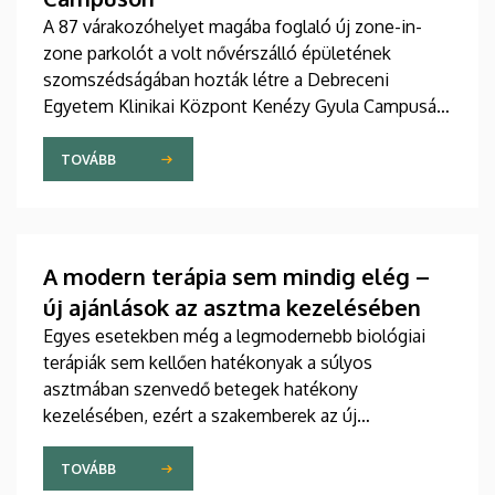
A 87 várakozóhelyet magába foglaló új zone-in-
zone parkolót a volt nővérszálló épületének
szomszédságában hozták létre a Debreceni
Egyetem Klinikai Központ Kenézy Gyula Campusán.
Az új területet várhatóan augusztusban nyitják meg
a járművek előtt.
TOVÁBB
A modern terápia sem mindig elég –
új ajánlások az asztma kezelésében
Egyes esetekben még a legmodernebb biológiai
terápiák sem kellően hatékonyak a súlyos
asztmában szenvedő betegek hatékony
kezelésében, ezért a szakemberek az új
gyógyszerek kifejlesztésére irányuló kutatások
felgyorsítását sürgetik. A témában a közelmúltban
TOVÁBB