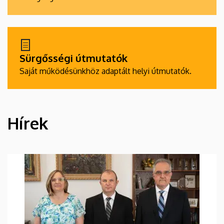
Sürgősségi útmutatók
Saját működésünkhöz adaptált helyi útmutatók.
Hírek
HÍREK