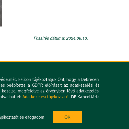
Frissítés dátuma: 2024.06.13.
védelmét. Ezúton tájékoztatjuk Önt, hogy a Debreceni
 és beépítette a GDPR előírásait az adatkezelési és
 kezelte, megfelelve az érvényben lévő adatkezelési
olvashat el:
Adatkezelési tájékoztató.
DE Kancellária
Klinikai térkép
Kapcsolat
Hibabejelentés
Technikai információk
Várólista
Impresszum
jékoztatót és elfogadom
OK