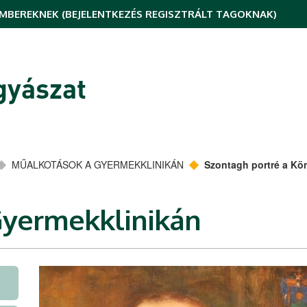
MBEREKNEK (BEJELENTKEZÉS REGISZTRÁLT TAGOKNAK)
yászat
MŰALKOTÁSOK A GYERMEKKLINIKÁN
Szontagh portré a Kö
Gyermekklinikán