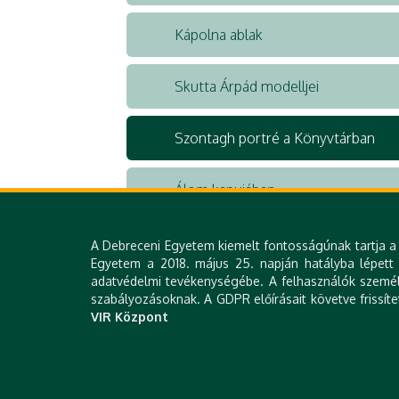
Kápolna ablak
Skutta Árpád modelljei
Szontagh portré a Könyvtárban
Álom kapujában
A Debreceni Egyetem kiemelt fontosságúnak tartja a 
Egyetem a 2018. május 25. napján hatályba lépett Á
adatvédelmi tevékenységébe. A felhasználók személy
szabályozásoknak. A GDPR előírásait követve frissíte
VIR Központ
KLINIKAI KÖZPON