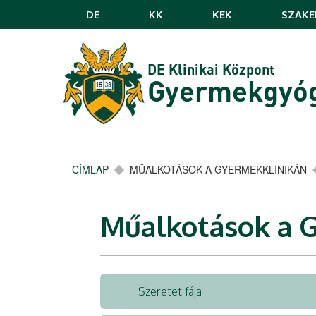
Ugrás a tartalomra
DE
KK
KEK
SZAKE
DE Klinikai Központ
Gyermekgyóg
CÍMLAP
MŰALKOTÁSOK A GYERMEKKLINIKÁN
Műalkotások a 
Szeretet fája