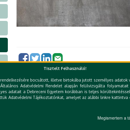
Tisztelt Felhasználó!
rendelkezésére bocsátott, illetve birtokába jutott személyes adatok 
ltalános Adatvédelmi Rendelet alapján felülvizsgálta folyamatait
Gyorslinkek
es adatait a Debreceni Egyetem korábban is teljes körültekintéssel
ttük Adatvédelmi Tájékoztatónkat, amelyet az alábbi linkre kattintva 
DE telefonkönyv
KK Orvoskereső
e-Organogram
KK Szakrendelés kereső
T
Állásajánlatok
KK Betegségkereső
Megismertem a tá