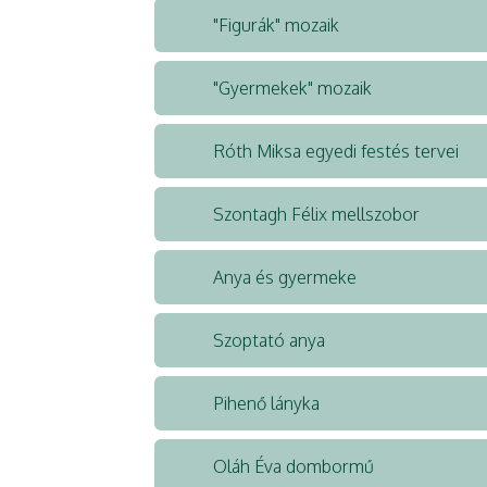
"Figurák" mozaik
"Gyermekek" mozaik
Róth Miksa egyedi festés tervei
Szontagh Félix mellszobor
Anya és gyermeke
Szoptató anya
Pihenő lányka
Oláh Éva dombormű